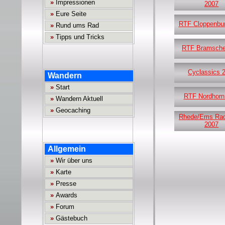
2007
RTF Cloppenbu
RTF Bramsche
Cyclassics 
RTF Nordhorn
Rhede/Ems Rad
2007