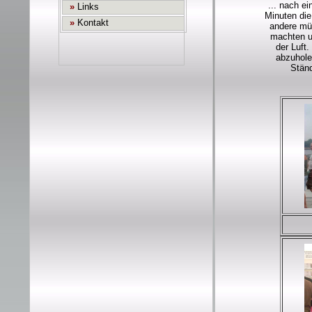
... nach e
Minuten die
andere müd
machten u
der Luft
abzuhole
Ständ