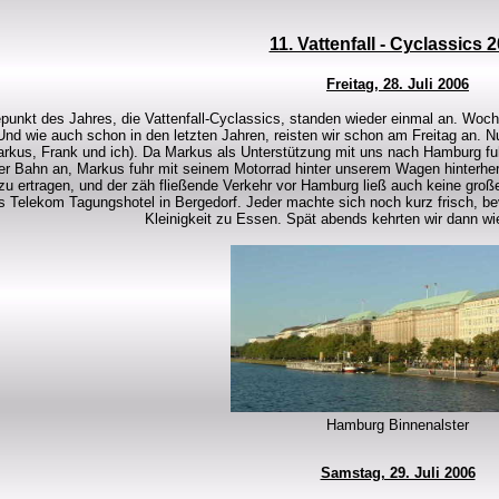
11. Vattenfall - Cyclassics 
Freitag, 28. Juli 2006
punkt des Jahres, die Vattenfall-Cyclassics, standen wieder einmal an. Wo
 Und wie auch schon in den letzten Jahren, reisten wir schon am Freitag an. Nu
arkus, Frank und ich). Da Markus als Unterstützung mit uns nach Hamburg fuh
der Bahn an, Markus fuhr mit seinem Motorrad hinter unserem Wagen hinterher
zu ertragen, und der zäh fließende Verkehr vor Hamburg ließ auch keine groß
s Telekom Tagungshotel in Bergedorf. Jeder machte sich noch kurz frisch, be
Kleinigkeit zu Essen. Spät abends kehrten wir dann wie
Hamburg Binnenalster
Samstag, 29. Juli 2006