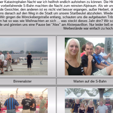
iner Katastrophalen Nacht war ich heilfroh endlich aufstehen zu können. Die 
 vorbeifahrende S-Bahn machten die Nacht zum reinsten Alptraum. Als wir uns
e Gesichter, den anderen ist es nicht viel besser ergangen, außer Herbert, de
ns danach auf den Weg in die Stadt um unsere Startbeutel abzuholen. Wieder
. Wir gingen die Mönckebergstraße entlang, schauten uns die aufgebauten Tri
n hat so was wie Weihnachten an sich ... was steckt dieses Jahr drin? Wir s
e und gönnten uns eine Pause bei "Alex" am Alsterpavillion. Nur leider ließ e
Werbestände war einfach zu hoch 
Binnenalster
Warten auf die S-Bahn