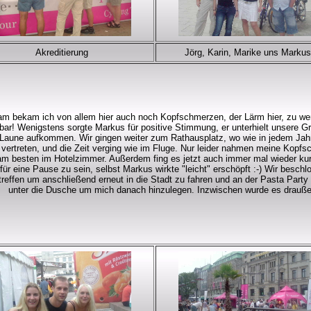
Akreditierung
Jörg, Karin, Marike uns Markus
sam bekam ich von allem hier auch noch Kopfschmerzen, der Lärm hier, zu w
ar! Wenigstens sorgte Markus für positive Stimmung, er unterhielt unsere 
 Laune aufkommen. Wir gingen weiter zum Rathausplatz, wo wie in jedem Jahr
 vertreten, und die Zeit verging wie im Fluge. Nur leider nahmen meine Kop
 am besten im Hotelzimmer. Außerdem fing es jetzt auch immer mal wieder kurz
für eine Pause zu sein, selbst Markus wirkte "leicht" erschöpft :-) Wir besc
treffen um anschließend erneut in die Stadt zu fahren und an der Pasta Part
unter die Dusche um mich danach hinzulegen. Inzwischen wurde es draußen 