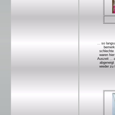
... so lang
bemerkb
schlechte
waren hier
Auszeit ...
abgeneigt 
wieder zu 