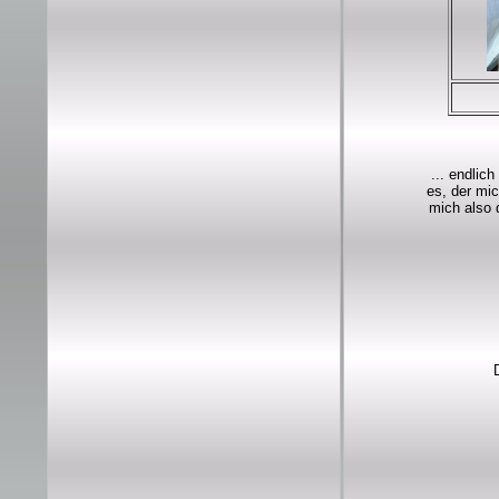
... endlic
es, der mic
mich also 