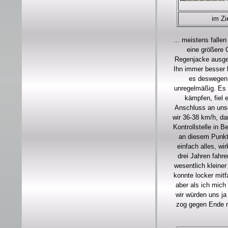
im Zi
... meistens falle
eine größere 
Regenjacke ausgez
Ihn immer besser l
es deswegen 
unregelmäßig. Es 
kämpfen, fiel 
Anschluss an unse
wir 36-38 km/h, da
Kontrollstelle in 
an diesem Punkt 
einfach alles, wi
drei Jahren fahr
wesentlich kleine
konnte locker mitf
aber als ich mich
wir würden uns ja
zog gegen Ende n