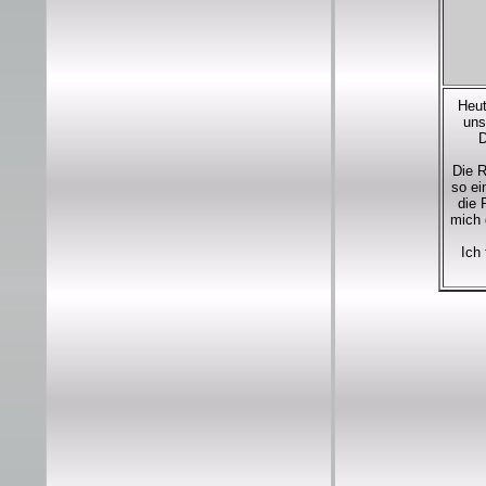
Heut
uns
D
Die R
so ei
die 
mich 
Ich