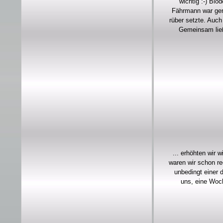
wichtig :-) Blö
Fährmann war gera
rüber setzte. Auch
Gemeinsam ließ
... erhöhten wir 
waren wir schon re
unbedingt einer 
uns, eine Woch